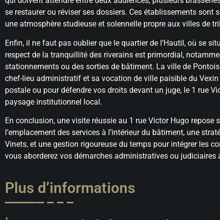
qui doivent attendre entre deux audiences, plusieurs brasserie
se restaurer ou réviser ses dossiers. Ces établissements sont s
une atmosphère studieuse et solennelle propre aux villes de tr
Enfin, il ne faut pas oublier que le quartier de l’Hautil, où se si
respect de la tranquillité des riverains est primordial, notamm
stationnements ou des sorties de bâtiment. La ville de Pontoise
chef-lieu administratif et sa vocation de ville paisible du Vex
postale ou pour défendre vos droits devant un juge, le 1 rue V
paysage institutionnel local.
En conclusion, une visite réussie au 1 rue Victor Hugo repose s
l’emplacement des services à l’intérieur du bâtiment, une straté
Vinets, et une gestion rigoureuse du temps pour intégrer les c
vous aborderez vos démarches administratives ou judiciaires a
Plus d’informations