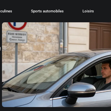
culines
Sports automobiles
Loisirs
e