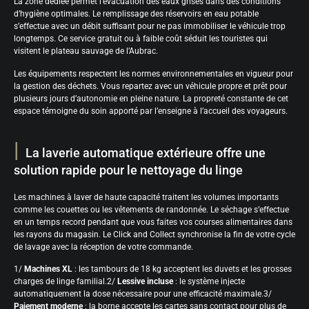
La zone dédiée permet l’évacuation des eaux grises dans des conditions
d’hygiène optimales. Le remplissage des réservoirs en eau potable
s’effectue avec un débit suffisant pour ne pas immobiliser le véhicule trop
longtemps. Ce service gratuit ou à faible coût séduit les touristes qui
visitent le plateau sauvage de l’Aubrac.
Les équipements respectent les normes environnementales en vigueur pour
la gestion des déchets. Vous repartez avec un véhicule propre et prêt pour
plusieurs jours d’autonomie en pleine nature. La propreté constante de cet
espace témoigne du soin apporté par l’enseigne à l’accueil des voyageurs.
La laverie automatique extérieure offre une
solution rapide pour le nettoyage du linge
Les machines à laver de haute capacité traitent les volumes importants
comme les couettes ou les vêtements de randonnée. Le séchage s’effectue
en un temps record pendant que vous faites vos courses alimentaires dans
les rayons du magasin. Le Click and Collect synchronise la fin de votre cycle
de lavage avec la réception de votre commande.
1/
Machines XL
: les tambours de 18 kg acceptent les duvets et les grosses
charges de linge familial.2/
Lessive incluse
: le système injecte
automatiquement la dose nécessaire pour une efficacité maximale.3/
Paiement moderne
: la borne accepte les cartes sans contact pour plus de