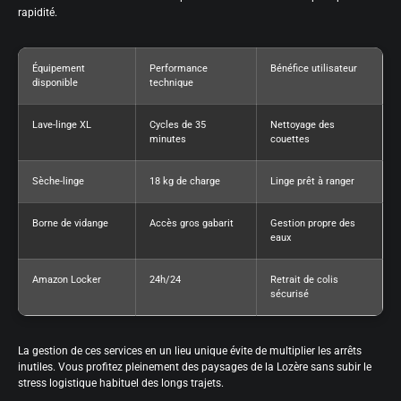
rapidité.
Équipement
Performance
Bénéfice utilisateur
disponible
technique
Lave-linge XL
Cycles de 35
Nettoyage des
minutes
couettes
Sèche-linge
18 kg de charge
Linge prêt à ranger
Borne de vidange
Accès gros gabarit
Gestion propre des
eaux
Amazon Locker
24h/24
Retrait de colis
sécurisé
La gestion de ces services en un lieu unique évite de multiplier les arrêts
inutiles. Vous profitez pleinement des paysages de la Lozère sans subir le
stress logistique habituel des longs trajets.