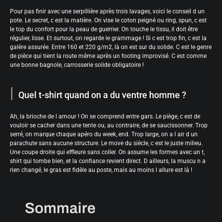
Pour pas finir avec une serpillière après trois lavages, voici le conseil d un
pote. Le secret, c est la matière. On vise le coton peigné ou ring, spun, c est
le top du confort pour la peau de guerrier. On touche le tissu, il doit être
régulier, lisse. Et surtout, on regarde le grammage ! Si c est trop fin, c est la
galère assurée. Entre 160 et 220 g/m2, là on est sur du solide. C est le genre
de pièce qui tient la route même après un footing improvisé. C est comme
une bonne bagnole, carrosserie solide obligatoire !
Quel t-shirt quand on a du ventre homme ?
Ah, la brioche de l amour ! On se comprend entre gars. Le piège, c est de
vouloir se cacher dans une tente ou, au contraire, de se saucissonner. Trop
serré, on marque chaque apéro du week, end. Trop large, on a l air d un
parachute sans aucune structure. Le move du siècle, c est le juste milieu.
Une coupe droite qui effleure sans coller. On assume les formes avec un t,
shirt qui tombe bien, et la confiance revient direct. D ailleurs, la muscu n a
rien changé, le gras est fidèle au poste, mais au moins l allure est là !
Sommaire