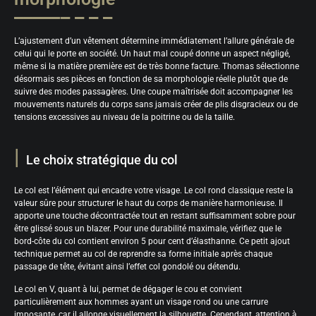
L’ajustement d’un vêtement détermine immédiatement l’allure générale de
celui qui le porte en société. Un haut mal coupé donne un aspect négligé,
même si la matière première est de très bonne facture. Thomas sélectionne
désormais ses pièces en fonction de sa morphologie réelle plutôt que de
suivre des modes passagères. Une coupe maîtrisée doit accompagner les
mouvements naturels du corps sans jamais créer de plis disgracieux ou de
tensions excessives au niveau de la poitrine ou de la taille.
Le choix stratégique du col
Le col est l’élément qui encadre votre visage. Le col rond classique reste la
valeur sûre pour structurer le haut du corps de manière harmonieuse. Il
apporte une touche décontractée tout en restant suffisamment sobre pour
être glissé sous un blazer. Pour une durabilité maximale, vérifiez que le
bord-côte du col contient environ 5 pour cent d’élasthanne. Ce petit ajout
technique permet au col de reprendre sa forme initiale après chaque
passage de tête, évitant ainsi l’effet col gondolé ou détendu.
Le col en V, quant à lui, permet de dégager le cou et convient
particulièrement aux hommes ayant un visage rond ou une carrure
imposante, car il allonge visuellement la silhouette. Cependant, attention à