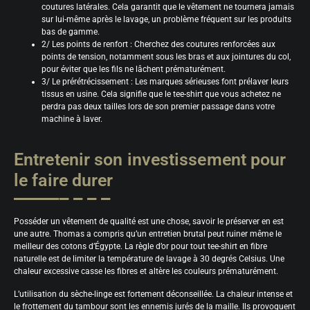
coutures latérales. Cela garantit que le vêtement ne tournera jamais
sur lui-même après le lavage, un problème fréquent sur les produits
bas de gamme.
2/ Les points de renfort : Cherchez des coutures renforcées aux
points de tension, notamment sous les bras et aux jointures du col,
pour éviter que les fils ne lâchent prématurément.
3/ Le prérétrécissement : Les marques sérieuses font prélaver leurs
tissus en usine. Cela signifie que le tee-shirt que vous achetez ne
perdra pas deux tailles lors de son premier passage dans votre
machine à laver.
Entretenir son investissement pour
le faire durer
Posséder un vêtement de qualité est une chose, savoir le préserver en est
une autre. Thomas a compris qu’un entretien brutal peut ruiner même le
meilleur des cotons d’Égypte. La règle d’or pour tout tee-shirt en fibre
naturelle est de limiter la température de lavage à 30 degrés Celsius. Une
chaleur excessive casse les fibres et altère les couleurs prématurément.
L’utilisation du sèche-linge est fortement déconseillée. La chaleur intense et
le frottement du tambour sont les ennemis jurés de la maille. Ils provoquent