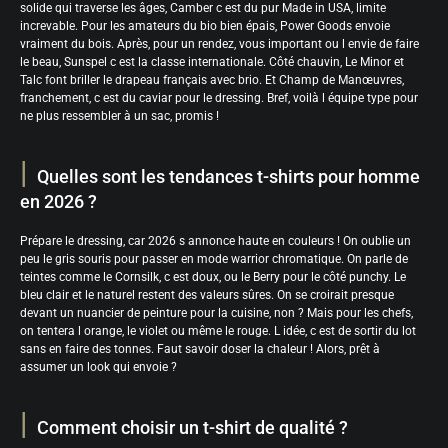
solide qui traverse les âges, Camber c est du pur Made in USA, limite
increvable. Pour les amateurs du bio bien épais, Power Goods envoie
vraiment du bois. Après, pour un rendez, vous important ou l envie de faire
le beau, Sunspel c est la classe internationale. Côté chauvin, Le Minor et
Talc font briller le drapeau français avec brio. Et Champ de Manœuvres,
franchement, c est du caviar pour le dressing. Bref, voilà l équipe type pour
ne plus ressembler à un sac, promis !
Quelles sont les tendances t-shirts pour homme
en 2026 ?
Prépare le dressing, car 2026 s annonce haute en couleurs ! On oublie un
peu le gris souris pour passer en mode warrior chromatique. On parle de
teintes comme le Cornsilk, c est doux, ou le Berry pour le côté punchy. Le
bleu clair et le naturel restent des valeurs sûres. On se croirait presque
devant un nuancier de peinture pour la cuisine, non ? Mais pour les chefs,
on tentera l orange, le violet ou même le rouge. L idée, c est de sortir du lot
sans en faire des tonnes. Faut savoir doser la chaleur ! Alors, prêt à
assumer un look qui envoie ?
Comment choisir un t-shirt de qualité ?