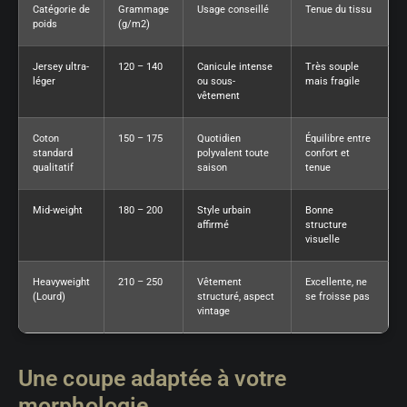
Catégorie de
Grammage
Usage conseillé
Tenue du tissu
poids
(g/m2)
Jersey ultra-
120 – 140
Canicule intense
Très souple
léger
ou sous-
mais fragile
vêtement
Coton
150 – 175
Quotidien
Équilibre entre
standard
polyvalent toute
confort et
qualitatif
saison
tenue
Mid-weight
180 – 200
Style urbain
Bonne
affirmé
structure
visuelle
Heavyweight
210 – 250
Vêtement
Excellente, ne
(Lourd)
structuré, aspect
se froisse pas
vintage
Une coupe adaptée à votre
morphologie