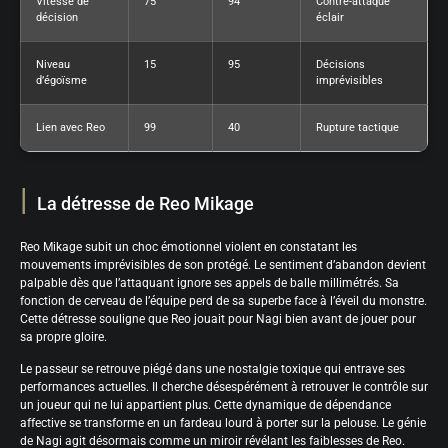
Vitesse de
75
94
Contre-attaque
décision
éclair
Niveau
15
95
Décisions
d’égoïsme
imprévisibles
Lien avec Reo
99
40
Rupture tactique
La détresse de Reo Mikage
Reo Mikage subit un choc émotionnel violent en constatant les
mouvements imprévisibles de son protégé. Le sentiment d’abandon devient
palpable dès que l’attaquant ignore ses appels de balle millimétrés. Sa
fonction de cerveau de l’équipe perd de sa superbe face à l’éveil du monstre.
Cette détresse souligne que Reo jouait pour Nagi bien avant de jouer pour
sa propre gloire.
Le passeur se retrouve piégé dans une nostalgie toxique qui entrave ses
performances actuelles. Il cherche désespérément à retrouver le contrôle sur
un joueur qui ne lui appartient plus. Cette dynamique de dépendance
affective se transforme en un fardeau lourd à porter sur la pelouse. Le génie
de Nagi agit désormais comme un miroir révélant les faiblesses de Reo.