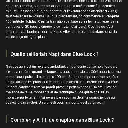
On a tous connu cette frustration, le dernier épisode de la saison 2 se finit et
on reste planté là, comme un attaquant qui a raté le cadre à la dernière
minute. Pas de panique, pour continuer l’aventure sans attendre dix ans, il
faut foncer sur le volume 18. Plus précisément, on commence au chapitre
150, intitulé Holiday. C’est la transition parfaite après le match légendaire
contre les U, 20 (quelle dinguerie ce match d’ailleurs). C’est fluide, c’est
direct, un vrai bonheur pour les yeux. Allez, on se plonge dedans, c’est du
solide et ça ne rigole plus !
Quelle taille fait Nagi dans Blue Lock ?
Nagi, ce gars est un mystère ambulant, un pur génie qui semble toujours
s’ennuyer, même quand il claque des buts impossibles. Côté gabarit, on est
sur du lourd puisqu’il culmine à 190 cm. Autant dire qu’au barbecue, c’est
lui qui attrape les plats tout en haut du placard sans même forcer. À côté,
un pote comme Yukimiya paraît presque petit avec ses 184 cm. C’est ce
mélange de taille imposante et de technique fluide qui fait de lui un
monstre sur le terrain (j’aimerais bien avoir sa détente quand je joue au
basket le dimanche). Un vrai défi pour n’importe quel défenseur !
Combien y A-t-il de chapitre dans Blue Lock ?