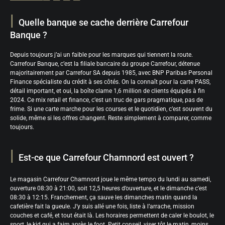
Quelle banque se cache derrière Carrefour
Banque ?
Depuis toujours j’ai un faible pour les marques qui tiennent la route.
Carrefour Banque, c’est la filiale bancaire du groupe Carrefour, détenue
majoritairement par Carrefour SA depuis 1985, avec BNP Paribas Personal
Finance spécialiste du crédit à ses côtés. On la connaît pour la carte PASS,
détail important, et oui, la boîte clame 1,6 million de clients équipés à fin
2024. Ce mix retail et finance, c’est un truc de gars pragmatique, pas de
frime. Si une carte marche pour les courses et le quotidien, c’est souvent du
solide, même si les offres changent. Reste simplement à comparer, comme
toujours.
Est-ce que Carrefour Chamnord est ouvert ?
Le magasin Carrefour Chamnord joue le même tempo du lundi au samedi,
ouverture 08:30 à 21:00, soit 12,5 heures d’ouverture, et le dimanche c’est
08:30 à 12:15. Franchement, ça sauve les dimanches matin quand la
cafetière fait la gueule. J’y suis allé une fois, liste à l’arrache, mission
couches et café, et tout était là. Les horaires permettent de caler le boulot, le
sport, le kid qui a faim après le foot. Petit conseil, viser tôt le matin, moins