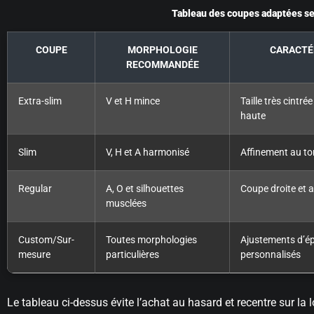
Tableau des coupes adaptées se
COUPE
MORPHOLOGIE
CARACTÉ
RECOMMANDÉE
Extra-slim
V et H mince
Taille très cintr
haute
Slim
V, H et A harmonisé
Affinement au to
Regular
A, O et silhouettes
Coupe droite et 
musclées
Custom/Sur-
Toutes morphologies
Ajustements d’ép
mesure
particulières
personnalisés
Le tableau ci-dessus évite l’achat au hasard et recentre sur la