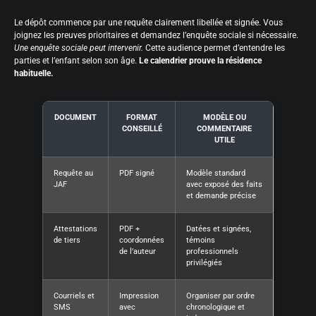
Le dépôt commence par une requête clairement libellée et signée. Vous
joignez les preuves prioritaires et demandez l’enquête sociale si nécessaire.
Une enquête sociale peut intervenir.
Cette audience permet d’entendre les
parties et l’enfant selon son âge.
Le calendrier prouve la résidence
habituelle.
DOCUMENT
FORMAT
MODÈLE OU
CONSEILLÉ
COMMENTAIRE
UTILE
Requête au
PDF signé
Modèle standard
JAF
avec exposé des faits
et demande précise
Attestations
PDF +
Datées et signées,
de tiers
coordonnées
témoins
de l’auteur
professionnels
privilégiés
Courriels et
Impression
Organiser par ordre
SMS
avec
chronologique et