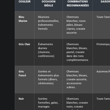
COULEUR
OCCASION
COMBINATIONS
SAISO
IDÉALE
RECOMMANDÉES
Bleu
Réunions
Chemises
Toute l’an
Marine
professionnelles,
blanches, roses
événements
pâles, bleues
formels
claires, cravate
assortie.
Gris Clair
Événements
Chemises
Printemps
diurnes
blanches, bleues,
(réunions,
pastel, cravate
conférences)
dans des tons
complémentaires.
Gris
Soirées et
Chemises
Automne/h
Foncé
événements plus
blanches, bleues,
formels (dîners,
cravate assortie,
cérémonies)
accessoires
sobres.
Noir
Soirées
Chemises
Toute l’an
formelles, galas,
blanches, cravate
mariages
noire, cravate