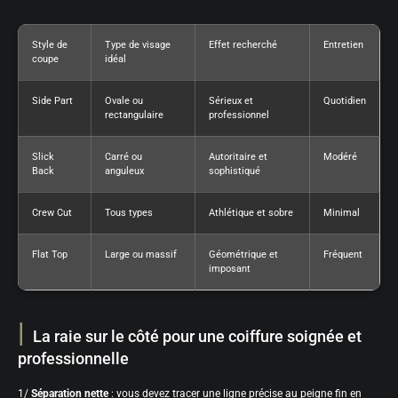
Style de
Type de visage
Effet recherché
Entretien
coupe
idéal
Side Part
Ovale ou
Sérieux et
Quotidien
rectangulaire
professionnel
Slick
Carré ou
Autoritaire et
Modéré
Back
anguleux
sophistiqué
Crew Cut
Tous types
Athlétique et sobre
Minimal
Flat Top
Large ou massif
Géométrique et
Fréquent
imposant
La raie sur le côté pour une coiffure soignée et
professionnelle
1/
Séparation nette
: vous devez tracer une ligne précise au peigne fin en