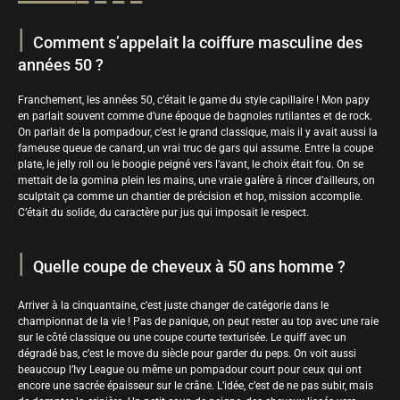
Comment s’appelait la coiffure masculine des
années 50 ?
Franchement, les années 50, c’était le game du style capillaire ! Mon papy
en parlait souvent comme d’une époque de bagnoles rutilantes et de rock.
On parlait de la pompadour, c’est le grand classique, mais il y avait aussi la
fameuse queue de canard, un vrai truc de gars qui assume. Entre la coupe
plate, le jelly roll ou le boogie peigné vers l’avant, le choix était fou. On se
mettait de la gomina plein les mains, une vraie galère à rincer d’ailleurs, on
sculptait ça comme un chantier de précision et hop, mission accomplie.
C’était du solide, du caractère pur jus qui imposait le respect.
Quelle coupe de cheveux à 50 ans homme ?
Arriver à la cinquantaine, c’est juste changer de catégorie dans le
championnat de la vie ! Pas de panique, on peut rester au top avec une raie
sur le côté classique ou une coupe courte texturisée. Le quiff avec un
dégradé bas, c’est le move du siècle pour garder du peps. On voit aussi
beaucoup l’Ivy League ou même un pompadour court pour ceux qui ont
encore une sacrée épaisseur sur le crâne. L’idée, c’est de ne pas subir, mais