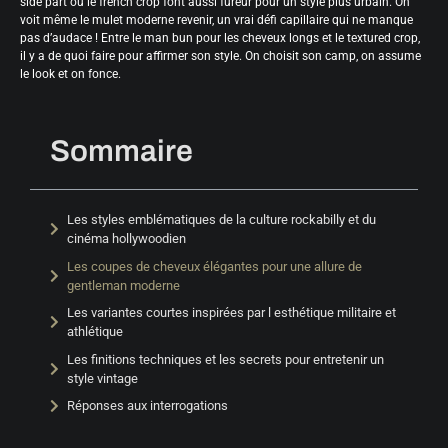
side part ou le french crop font aussi fureur pour un style plus urbain. On
voit même le mulet moderne revenir, un vrai défi capillaire qui ne manque
pas d’audace ! Entre le man bun pour les cheveux longs et le textured crop,
il y a de quoi faire pour affirmer son style. On choisit son camp, on assume
le look et on fonce.
Sommaire
Les styles emblématiques de la culture rockabilly et du
cinéma hollywoodien
Les coupes de cheveux élégantes pour une allure de
gentleman moderne
Les variantes courtes inspirées par l esthétique militaire et
athlétique
Les finitions techniques et les secrets pour entretenir un
style vintage
Réponses aux interrogations