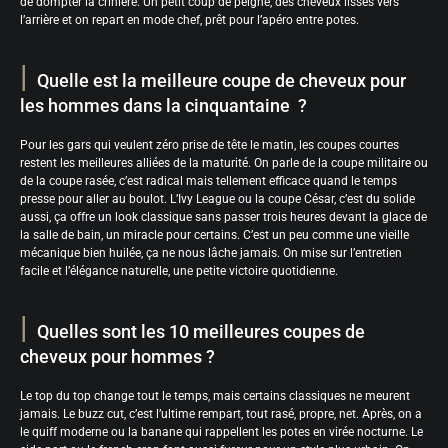
de dompter la crinière. Un petit coup de peigne, des cheveux lissés vers
l’arrière et on repart en mode chef, prêt pour l’apéro entre potes.
Quelle est la meilleure coupe de cheveux pour
les hommes dans la cinquantaine ?
Pour les gars qui veulent zéro prise de tête le matin, les coupes courtes
restent les meilleures alliées de la maturité. On parle de la coupe militaire ou
de la coupe rasée, c’est radical mais tellement efficace quand le temps
presse pour aller au boulot. L’Ivy League ou la coupe César, c’est du solide
aussi, ça offre un look classique sans passer trois heures devant la glace de
la salle de bain, un miracle pour certains. C’est un peu comme une vieille
mécanique bien huilée, ça ne nous lâche jamais. On mise sur l’entretien
facile et l’élégance naturelle, une petite victoire quotidienne.
Quelles sont les 10 meilleures coupes de
cheveux pour hommes ?
Le top du top change tout le temps, mais certains classiques ne meurent
jamais. Le buzz cut, c’est l’ultime rempart, tout rasé, propre, net. Après, on a
le quiff moderne ou la banane qui rappellent les potes en virée nocturne. Le