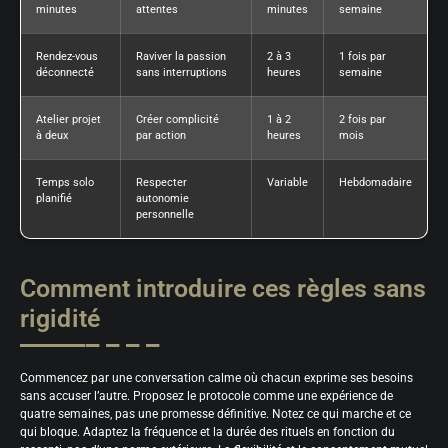
minutes
attentes
minutes
semaine
Rendez-vous
Raviver la passion
2 à 3
1 fois par
déconnecté
sans interruptions
heures
semaine
Atelier projet
Créer complicité
1 à 2
2 fois par
à deux
par action
heures
mois
Temps solo
Respecter
Variable
Hebdomadaire
planifié
autonomie
personnelle
Comment introduire ces règles sans
rigidité
Commencez par une conversation calme où chacun exprime ses besoins
sans accuser l’autre. Proposez le protocole comme une expérience de
quatre semaines, pas une promesse définitive. Notez ce qui marche et ce
qui bloque. Adaptez la fréquence et la durée des rituels en fonction du