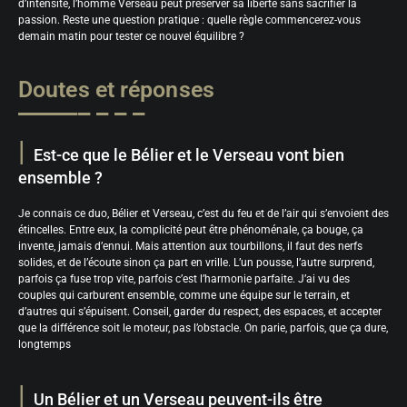
d’intensité, l’homme Verseau peut préserver sa liberté sans sacrifier la
passion. Reste une question pratique : quelle règle commencerez-vous
demain matin pour tester ce nouvel équilibre ?
Doutes et réponses
Est-ce que le Bélier et le Verseau vont bien
ensemble ?
Je connais ce duo, Bélier et Verseau, c’est du feu et de l’air qui s’envoient des
étincelles. Entre eux, la complicité peut être phénoménale, ça bouge, ça
invente, jamais d’ennui. Mais attention aux tourbillons, il faut des nerfs
solides, et de l’écoute sinon ça part en vrille. L’un pousse, l’autre surprend,
parfois ça fuse trop vite, parfois c’est l’harmonie parfaite. J’ai vu des
couples qui carburent ensemble, comme une équipe sur le terrain, et
d’autres qui s’épuisent. Conseil, garder du respect, des espaces, et accepter
que la différence soit le moteur, pas l’obstacle. On parie, parfois, que ça dure,
longtemps
Un Bélier et un Verseau peuvent-ils être