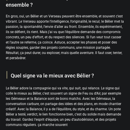
ensemble ?
En gros, oui, un Bélier et un Verseau peuvent être ensemble, et souvent c’est
vibrant. Le Verseau apporte l’intelligence, l’originalité, le recul; le Bélier met la
passion, la spontanéité, l’envie d’aller au front. Ensemble, ils expérimentent,
ils se défient, ils rient. Mais j’ai vu que l’équilibre demande des compromis
concrets, un peu d’effort, et du respect des silences. Si l’un veut tout casser
et l’autre se referme, ça coince. Astuce, accepter les phases et poser des
règles souples, garder des projets communs, une mission partagée.
Résultat, ça peut durer, ou exploser, mais quelle aventure. Il faut oser, tenter,
et persévérer.
Quel signe va le mieux avec Bélier ?
Le Bélier adore la compagnie qui va vite, qui suit, qui relance. Le signe qui
colle le mieux au Bélier, c’est souvent un signe de Feu ou d’Air, par exemple
les Gémeaux et la Balance sont de bons matchs. Avec les Gémeaux, la
conversation carbure, on partage des idées et des plans, en mode chantier
créatif. Avec la Balance, il y a de l’équilibre, du style, et du charme. Un pote
Bélier a testé, verdict, le lien fonctionne bien, c’est du solide mais demande
du travail. Gardez l’esprit d’équipe, un peu d’autodérision, et des projets
communs réguliers. ça marche souvent