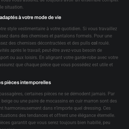
le situation.
 adaptés à votre mode de vie
otre style vestimentaire à votre quotidien. Si vous travaillez
issez dans des chemises et pantalons formels. Pour une
issez des chemises décontractées et des pulls
col
roulé.
ités après le travail; peut-être avez-vous besoin de
ort ou aux loisirs. En alignant votre garde-robe avec votre
 assurez que chaque pièce que vous possédez est utile et
es pièces intemporelles
passagères, certaines pièces ne se démodent jamais. Par
t beige ou une paire de mocassins en cuir marron sont des
rent harmonieusement dans n’importe quel dressing. Ces
ctuations des tendances et offrent une élégance éternelle.
pièces garantit que vous serez toujours bien habillé, peu