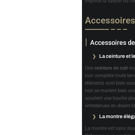
importe la saison ou l’
Accessoires 
Accessoires de
La ceinture et 
Une
ceinture en cuir
noi
noir
complète toute ten
éléments sont bien asso
noir se marient bien av
ajoutent une touche pl
entretenues en disent lo
La montre élég
La
montre
est sans dout