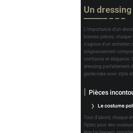
Un dressing
L’importance d’un dress
bonnes pièces, chaque h
s’agisse d’un entretien
soigneusement composé 
confiance et élégance. C
dressing parfaitement 
garde-robe avec style et 
Pièces inconto
Le costume pol
Tout d’abord, chaque d
Optez pour des couleu
être facilement assorti