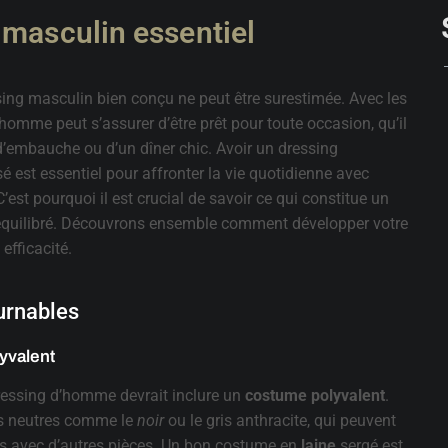
 masculin essentiel
ing masculin bien conçu ne peut être surestimée. Avec les
omme peut s’assurer d’être prêt pour toute occasion, qu’il
 d’embauche ou d’un dîner chic. Avoir un dressing
est essentiel pour affronter la vie quotidienne avec
’est pourquoi il est crucial de savoir ce qui constitue un
équilibré. Découvrons ensemble comment développer votre
efficacité.
urnables
yvalent
ressing d’homme devrait inclure un
costume polyvalent
.
rs neutres comme le
noir
ou le gris anthracite, qui peuvent
es avec d’autres pièces. Un bon costume en
laine
sergé est