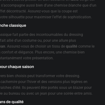
i s’accompagne aussi bien d’une
chemise blanche
que d’un
ffet décontracté. Assurez-vous que la coupe est
otre silhouette pour maximiser l’effet de sophistication.
nche classique
ssique fait partie des incontournables du dressing
rfait allié d’un costume ou, pour une allure plus
ean
. Assurez-vous de choisir un tissu de
qualité
comme le
ois confort et élégance. Plus encore, une chemise bien
stantanément votre présentation.
 pour chaque saison
vers bien choisis peut transformer votre dressing.
n
cachemire
pour l’hiver et des versions plus légères en
raîches d’été. Ils peuvent être portés sous un blazer pour
e au bureau ou avec un jean pour une soirée entre amis.
ans de qualité