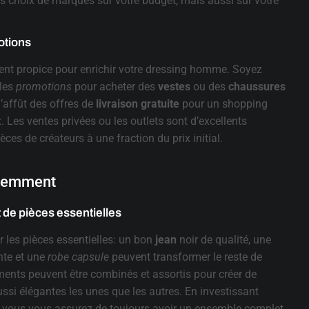
s choix de marques sur votre budget, mais aussi sur votre
otions
ent propice pour enrichir votre dressing homme. Soyez
 les
promotions
pour acheter des
vestes
ou des
chaussures
l’affût des offres de
livraison gratuite
pour un shopping
 Les ventes privées ou les outlets sont d’excellents
ces de créateurs à une fraction du prix initial.
igemment
t de pièces essentielles
les pièces essentielles: un bon
jean
noir de qualité, une
nte et une
robe capsule
peuvent transformer le reste de
ments peuvent être combinés et assortis pour créer de
ussi élégantes les unes que les autres. En investissant
, vous vous assurez de toujours avoir un ensemble complet