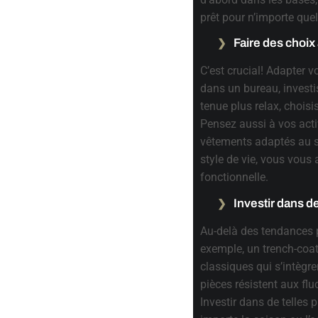
prêt pour n’importe quel
Faire des choix
C’est crucial! Adapter v
dans un bureau, invest
tenue plus relax, chois
Pensez aussi à vos activ
vêtements adaptés au sp
style de vie, vous vous
fonctionnelle.
Investir dans d
Au-delà des tendances 
exemple, un trench-coa
classiques qui s’intèg
pièces résistent aux flu
Investir dans de telles 