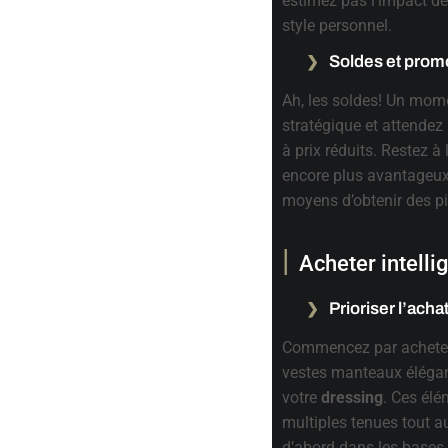
estimez pas l’impact de
style personnel.
Soldes et prom
Ah, les soldes! Un mom
stratégique et attendez
à prix réduits. Restez à 
encore plus avantageux.
moyens d’obtenir des piè
Acheter intell
Prioriser l’acha
Commencez par acheter 
vestes manteaux éléga
votre
dressing
. Ces élé
multiples tenues tout a
d’abord dans les bases