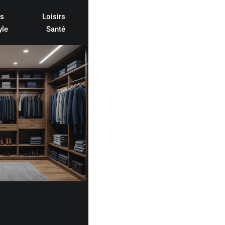
es
Loisirs
yle
Santé