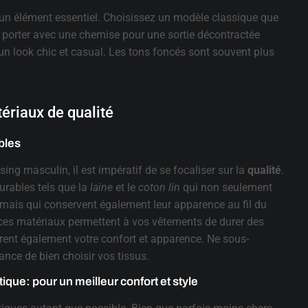
 un élément essentiel. Choisissez un modèle classique que
 porter avec une chemise pour une sortie décontractée
un look chic et casual. Les tons foncés sont souvent plus
ériaux de qualité
bles
ing masculin, il est impératif de se focaliser sur la
qualité
.
urables tels que la
laine
et le
coton lin
qui non seulement
mais qui conservent également leur apparence au fil du
es matériaux permettent à vos vêtements de durer des
rent également votre confort et apparence. Ne sous-
ance de bien choisir vos tissus.
tique: pour un meilleur confort et style