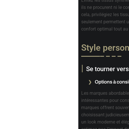
Évitez les tissus synth
ils ne procurent ni le co
cela, privilégiez les ti
seulement permettent u
confort optimal tout au 
Style person
Se tourner ver
Options à cons
Les marques abordable
intéressantes pour cons
marques offrent souve
choisissant judicieuse
un look moderne et élég