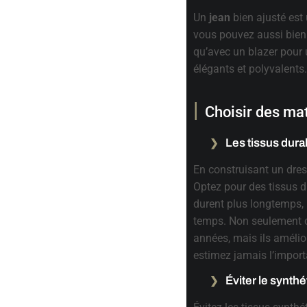
Un
jean
bien ajusté est
vous pouvez aussi bien
qu’avec un blazer pour 
élégants et polyvalents.
Choisir des mat
Les tissus dura
En construisant un dress
Optez pour des tissus d
durent plus longtemps, 
temps. Non seulement c
années, mais ils amélio
estimez jamais l’import
Éviter le synthé