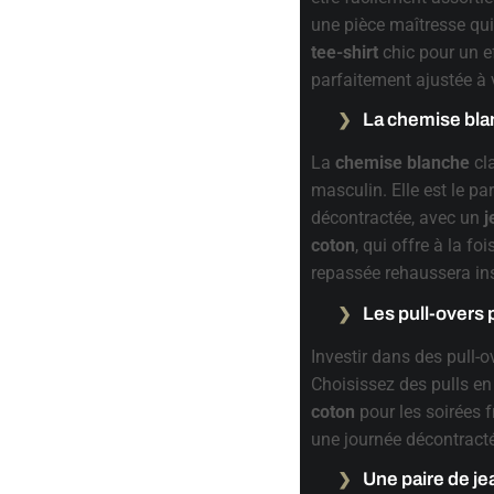
une pièce maîtresse qu
tee-shirt
chic pour un e
parfaitement ajustée à v
La chemise bla
La
chemise blanche
cla
masculin. Elle est le pa
décontractée, avec un
j
coton
, qui offre à la f
repassée rehaussera in
Les pull-overs
Investir dans des pull-o
Choisissez des pulls e
coton
pour les soirées f
une journée décontracté
Une paire de je