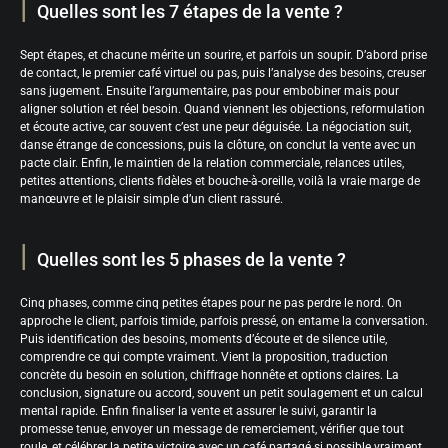
Quelles sont les 7 étapes de la vente ?
Sept étapes, et chacune mérite un sourire, et parfois un soupir. D’abord prise
de contact, le premier café virtuel ou pas, puis l’analyse des besoins, creuser
sans jugement. Ensuite l’argumentaire, pas pour embobiner mais pour
aligner solution et réel besoin. Quand viennent les objections, reformulation
et écoute active, car souvent c’est une peur déguisée. La négociation suit,
danse étrange de concessions, puis la clôture, on conclut la vente avec un
pacte clair. Enfin, le maintien de la relation commerciale, relances utiles,
petites attentions, clients fidèles et bouche-à-oreille, voilà la vraie marge de
manœuvre et le plaisir simple d’un client rassuré.
Quelles sont les 5 phases de la vente ?
Cinq phases, comme cinq petites étapes pour ne pas perdre le nord. On
approche le client, parfois timide, parfois pressé, on entame la conversation.
Puis identification des besoins, moments d’écoute et de silence utile,
comprendre ce qui compte vraiment. Vient la proposition, traduction
concrète du besoin en solution, chiffrage honnête et options claires. La
conclusion, signature ou accord, souvent un petit soulagement et un calcul
mental rapide. Enfin finaliser la vente et assurer le suivi, garantir la
promesse tenue, envoyer un message de remerciement, vérifier que tout
roule, et célébrer la petite victoire avec un café partagé si possible vraiment.