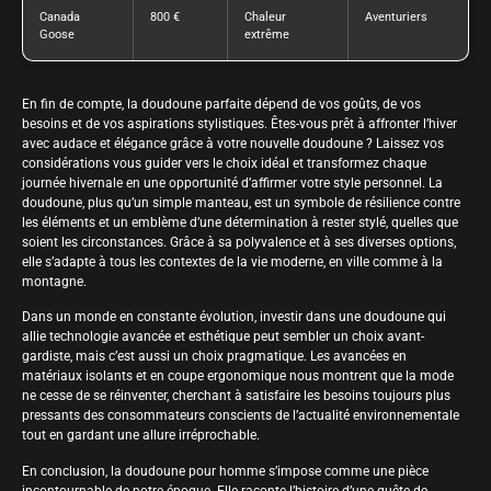
Canada
800 €
Chaleur
Aventuriers
Goose
extrême
En fin de compte, la doudoune parfaite dépend de vos goûts, de vos
besoins et de vos aspirations stylistiques. Êtes-vous prêt à affronter l’hiver
avec audace et élégance grâce à votre nouvelle doudoune ? Laissez vos
considérations vous guider vers le choix idéal et transformez chaque
journée hivernale en une opportunité d’affirmer votre style personnel. La
doudoune, plus qu’un simple manteau, est un symbole de résilience contre
les éléments et un emblème d’une détermination à rester stylé, quelles que
soient les circonstances. Grâce à sa polyvalence et à ses diverses options,
elle s’adapte à tous les contextes de la vie moderne, en ville comme à la
montagne.
Dans un monde en constante évolution, investir dans une doudoune qui
allie technologie avancée et esthétique peut sembler un choix avant-
gardiste, mais c’est aussi un choix pragmatique. Les avancées en
matériaux isolants et en coupe ergonomique nous montrent que la mode
ne cesse de se réinventer, cherchant à satisfaire les besoins toujours plus
pressants des consommateurs conscients de l’actualité environnementale
tout en gardant une allure irréprochable.
En conclusion, la doudoune pour homme s’impose comme une pièce
incontournable de notre époque. Elle raconte l’histoire d’une quête de