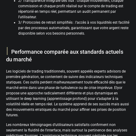
2/ Transparence intégrale des flux : chaque mouvement, chaque
commission et chaque profit réalisé sur le compte de trading est
répertorié en temps réel, permettant un audit permanent par
l’utilisateur.
3/ Protocoles de retrait simplifiés : l’accès à vos liquidités est facilité
par des processus automatisés, garantissant que votre argent reste
disponible selon vos besoins personnels.
Performance comparée aux standards actuels
du marché
Les logiciels de trading traditionnels, souvent appelés experts advisors de
première génération, se contentent de suivre des indicateurs techniques
statiques. Ces outils perdent malheureusement toute efficacité dès que le
marché entre dans une phase de turbulence ou de crise imprévue. Elyor
propose une approche radicalement différente et plus dynamique en
utilisant le deep learning (apprentissage profond) pour s’adapter à la
volatilité réelle en temps réel. Le système apprend de ses succès mais aussi
des mouvements erratiques du marché pour affiner ses prises de position
futures.
Les nombreux témoignages d’utilisateurs satisfaits confirment non
seulement la fluidité de l’interface, mais surtout la pertinence des analyses
prédictives fournies. L’assistance technique, souvent négligée par les