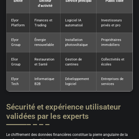
Entité
Secteur
Service principal
Public cible
d’activité
Elyor
Finances et
Logiciel IA
Investisseurs
Platform
Trading
automatisé
privés et pro
Elyor
Énergie
Installation
Propriétaires
Group
renouvelable
photovoltaïque
immobiliers
Elior
Restauration
Gestion de
Collectivités et
Group
et Santé
cantines
écoles
Elyor
Informatique
Développement
Entreprises de
Tech
B2B
logiciel
services
Sécurité et expérience utilisateur
validées par les experts
Le chiffrement des données financières constitue la pierre angulaire de la