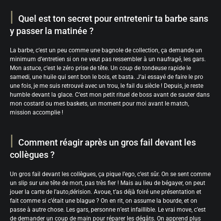
Quel est ton secret pour entretenir ta barbe sans
y passer la matinée ?
La barbe, c’est un peu comme une bagnole de collection, ça demande un
minimum d’entretien si on ne veut pas ressembler à un naufragé, les gars.
Mon astuce, c’est le zéro prise de tête. Un coup de tondeuse rapide le
samedi, une huile qui sent bon le bois, et basta. J’ai essayé de faire le pro
une fois, je me suis retrouvé avec un trou, le fail du siècle ! Depuis, je reste
humble devant la glace. C’est mon petit rituel de boss avant de sauter dans
mon costard ou mes baskets, un moment pour moi avant le match,
mission accomplie !
Comment réagir après un gros fail devant les
collègues ?
Un gros fail devant les collègues, ça pique l’ego, c’est sûr. On se sent comme
un slip sur une tête de mort, pas très fier ! Mais au lieu de bégayer, on peut
jouer la carte de l’auto,dérision. Avoue, t’as déjà foiré une présentation et
fait comme si c’était une blague ? On en rit, on assume la bourde, et on
passe à autre chose. Les gars, personne n’est infaillible. Le vrai move, c’est
de demander un coup de main pour réparer les dégâts. On apprend plus