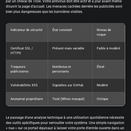
par un cheval de Troie. Votre antivirus doit être actif et à jour avant même
d’ouvrir la page d’accueil. Les menaces cachées derrière les publicités sont
bien plus dangereuses que les bannières visibles.
Indicateur de sécurité
État constaté
Niveau de
risque
Certificat SSL /
Présent mais variable
Faible à modéré
HTTPS
Traqueurs
Nombreux et
Élevé
publicitaires
persistants
Vulnérabilités XSS
Signalées sur GitHub
Modéré
Anonymat propriétaire
Total (Whois masqué)
Critique
Le passage d’une analyse technique à une utilisation quotidienne nécessite
des outils spécifiques pour verrouiller votre système. Une simple navigation
« nue » sur ce portail équivaut à laisser votre porte d’entrée ouverte dans un