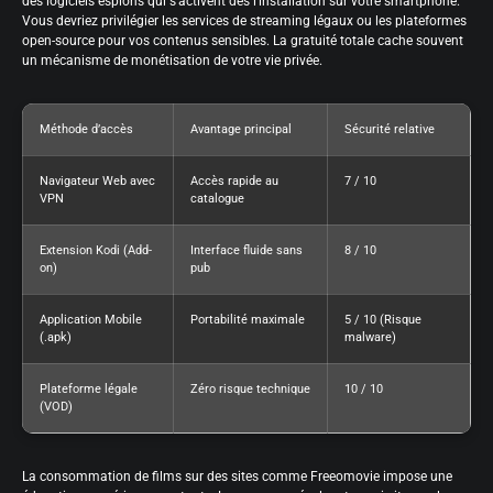
des logiciels espions qui s’activent dès l’installation sur votre smartphone.
Vous devriez privilégier les services de streaming légaux ou les plateformes
open-source pour vos contenus sensibles. La gratuité totale cache souvent
un mécanisme de monétisation de votre vie privée.
Méthode d’accès
Avantage principal
Sécurité relative
Navigateur Web avec
Accès rapide au
7 / 10
VPN
catalogue
Extension Kodi (Add-
Interface fluide sans
8 / 10
on)
pub
Application Mobile
Portabilité maximale
5 / 10 (Risque
(.apk)
malware)
Plateforme légale
Zéro risque technique
10 / 10
(VOD)
La consommation de films sur des sites comme Freeomovie impose une