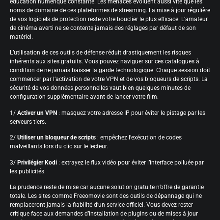
éducation numérique constante. Les menaces évoluent aussi vite que les
noms de domaine de ces plateformes de streaming. La mise à jour régulière
de vos logiciels de protection reste votre bouclier le plus efficace. L’amateur
de cinéma averti ne se contente jamais des réglages par défaut de son
matériel.
L’utilisation de ces outils de défense réduit drastiquement les risques
inhérents aux sites gratuits. Vous pouvez naviguer sur ces catalogues à
condition de ne jamais baisser la garde technologique. Chaque session doit
commencer par l’activation de votre VPN et de vos bloqueurs de scripts. La
sécurité de vos données personnelles vaut bien quelques minutes de
configuration supplémentaire avant de lancer votre film.
1/
Activer un VPN
: masquez votre adresse IP pour éviter le pistage par les
serveurs tiers.
2/
Utiliser un bloqueur de scripts
: empêchez l’exécution de codes
malveillants lors du clic sur le lecteur.
3/
Privilégier Kodi
: extrayez le flux vidéo pour éviter l’interface polluée par
les publicités.
La prudence reste de mise car aucune solution gratuite n’offre de garantie
totale. Les sites comme Freeomovie sont des outils de dépannage qui ne
remplaceront jamais la fiabilité d’un service officiel. Vous devez rester
critique face aux demandes d’installation de plugins ou de mises à jour