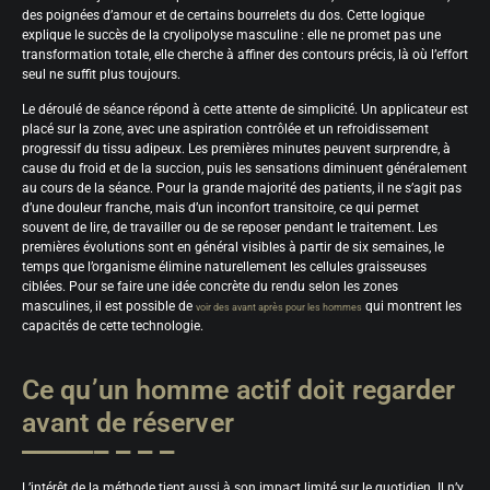
des poignées d’amour et de certains bourrelets du dos. Cette logique
explique le succès de la cryolipolyse masculine : elle ne promet pas une
transformation totale, elle cherche à affiner des contours précis, là où l’effort
seul ne suffit plus toujours.
Le déroulé de séance répond à cette attente de simplicité. Un applicateur est
placé sur la zone, avec une aspiration contrôlée et un refroidissement
progressif du tissu adipeux. Les premières minutes peuvent surprendre, à
cause du froid et de la succion, puis les sensations diminuent généralement
au cours de la séance. Pour la grande majorité des patients, il ne s’agit pas
d’une douleur franche, mais d’un inconfort transitoire, ce qui permet
souvent de lire, de travailler ou de se reposer pendant le traitement. Les
premières évolutions sont en général visibles à partir de six semaines, le
temps que l’organisme élimine naturellement les cellules graisseuses
ciblées. Pour se faire une idée concrète du rendu selon les zones
masculines, il est possible de
qui montrent les
voir des avant après pour les hommes
capacités de cette technologie.
Ce qu’un homme actif doit regarder
avant de réserver
L’intérêt de la méthode tient aussi à son impact limité sur le quotidien. Il n’y