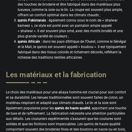
des touches de broderie et être fabriqué dans des matériaux plus
luxueux, comme la soie ou le lin. La coupe est souvent plus ample,
offrant un confort optimal dans les climats chauds ;
qamis Pakistanais
: également connu sous le nom de « shalwar
kameez », ce style est porté avec un pantalon ample appelé
« shalwar ». Il est souvent plus orné, avec des motifs brodés et une
plus grande variété de couleurs ;
qamis Africain
: dans les pays d’Afrique de l’Ouest, comme le Sénégal
et le Mali, le qamis est souvent appelé « boubou ». Il est typiquement
fabriqué dans des tissus colorés et richement décorés, reflétant la
richesse des traditions textiles africaines.
Les matériaux et la fabrication
Le choix des matériaux pour une abaya homme est crucial pour son confort
et sa durabilité. Les tenues traditionnelles sont souvent faites de coton, un
matériau respirant et adapté aux climats chauds. Le lin et la soie sont
également populaires pour les
qamis de haute qualité
, apportant une touche
de luxe et de raffinement. La fabrication nécessite une attention particulière
aux détails. Les couturiers expérimentés s’assurent que les coutures sont
solides et que les finitions sont impeccables. Les qamis de haute qualité
comportent souvent des broderies fines et des boutons en nacre ou en bois,