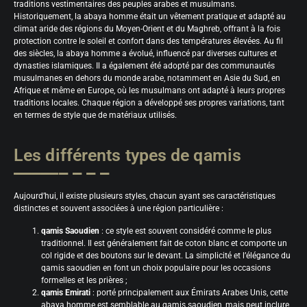
traditions vestimentaires des peuples arabes et musulmans.
Historiquement, la abaya homme était un vêtement pratique et adapté au
climat aride des régions du Moyen-Orient et du Maghreb, offrant à la fois
protection contre le soleil et confort dans des températures élevées. Au fil
des siècles, la abaya homme a évolué, influencé par diverses cultures et
dynasties islamiques. Il a également été adopté par des communautés
musulmanes en dehors du monde arabe, notamment en Asie du Sud, en
Afrique et même en Europe, où les musulmans ont adapté à leurs propres
traditions locales. Chaque région a développé ses propres variations, tant
en termes de style que de matériaux utilisés.
Les différents types de qamis
Aujourd’hui, il existe plusieurs styles, chacun ayant ses caractéristiques
distinctes et souvent associées à une région particulière :
qamis Saoudien
: ce style est souvent considéré comme le plus
traditionnel. Il est généralement fait de coton blanc et comporte un
col rigide et des boutons sur le devant. La simplicité et l’élégance du
qamis saoudien en font un choix populaire pour les occasions
formelles et les prières ;
qamis Emirati
: porté principalement aux Émirats Arabes Unis, cette
abaya homme est semblable au qamis saoudien, mais peut inclure