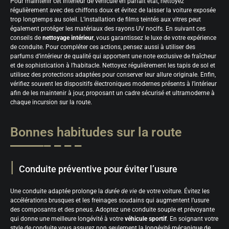
Pour maintenir cet intérieur de véhicule en parfait état, nettoyez
régulièrement avec des chiffons doux et évitez de laisser la voiture exposée
trop longtemps au soleil. L’installation de films teintés aux vitres peut
également protéger les matériaux des rayons UV nocifs. En suivant ces
conseils de
nettoyage intérieur
, vous garantissez le luxe de votre expérience
de conduite. Pour compléter ces actions, pensez aussi à utiliser des
parfums d’intérieur de qualité qui apportent une note exclusive de fraîcheur
et de sophistication à l’habitacle. Nettoyez régulièrement les tapis de sol et
utilisez des protections adaptées pour conserver leur allure originale. Enfin,
vérifiez souvent les dispositifs électroniques modernes présents à l’intérieur
afin de les maintenir à jour, proposant un cadre sécurisé et ultramoderne à
chaque incursion sur la route.
Bonnes habitudes sur la route
Conduite préventive pour éviter l’usure
Une conduite adaptée prolonge la
durée de vie
de votre voiture. Évitez les
accélérations brusques et les freinages soudains qui augmentent l’usure
des composants et des pneus. Adoptez une conduite souple et prévoyante
qui donne une meilleure longévité à votre
véhicule sportif
. En soignant votre
style de conduite vous assurez non seulement la longévité mécanique de