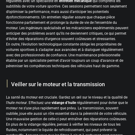
régulières avec un spécialiste en
entretien mécanique
qui comprend les
subtilités de votre
voiture sportive
. Ces sessions permettent non seulement
d’optimiser la performance, mais aussi d’anticiper les potentiels
dysfonctionnements. Un entretien régulier assure que chaque pièce
fonctionne parfaitement et prolonge la durée de vie de l’ensemble du
moteur. Les ingénieurs spécialisés et les mécaniciens expérimentés peuvent
anticiper des problèmes avant qu’ils ne deviennent critiques, ce qui permet
d’éviter des réparations d’urgence souvent coûteuses et stressantes.
En outre, l’évolution technologique constante oblige les propriétaires de
voitures sportives à s’adapter aux avancées et à dialoguer régulièrement
avec des professionnels de confiance. Une maintenance prévisionnelle
établie par un spécialiste permet d’avoir toujours un coup d’avance et de
pérenniser les compétences techniques des véhicules haut de gamme.
Veiller sur le moteur et la transmission
La santé du moteur est cruciale. Gardez un œil sur le niveau et la qualité de
l’
huile moteur
. Effectuez une
vidange d’huile
régulièrement pour éviter que le
moteur ne s’use plus rapidement que prévu. La transmission, souvent
oubliée, joue elle aussi un rôle essentiel dans la pérennité de votre véhicule.
Une mauvaise gestion de celle-ci peut entraîner des réparations coûteuses.
En plus de la vidange régulière, pensez à vérifier les niveaux de tous les
fluides, notamment le liquide de refroidissement, qui peut prévenir la