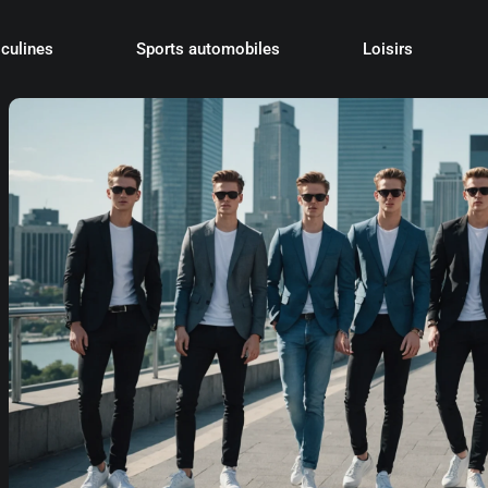
culines
Sports automobiles
Loisirs