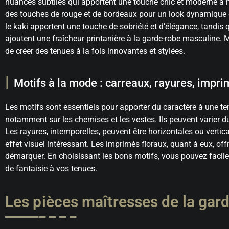
nuances subtiles qui apportent une touche chic et moderne à n’i
des touches de rouge et de bordeaux pour un look dynamique e
le kaki apportent une touche de sobriété et d’élégance, tandis q
ajoutent une fraîcheur printanière à la garde-robe masculine
de créer des tenues à la fois innovantes et stylées.
Motifs à la mode : carreaux, rayures, impri
Les motifs sont essentiels pour apporter du caractère à une ten
notamment sur les chemises et les vestes. Ils peuvent varier d
Les rayures, intemporelles, peuvent être horizontales ou vertical
effet visuel intéressant. Les imprimés floraux, quant à eux, of
démarquer. En choisissant les bons motifs, vous pouvez facile
de fantaisie à vos tenues.
Les pièces maîtresses de la gar