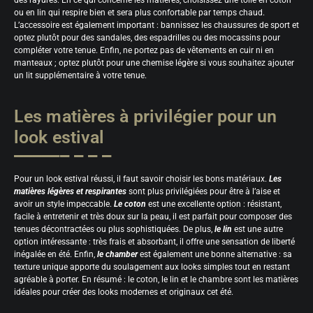
des rayures. En ce qui concerne les matières, choisissez une toile en coton
ou en lin qui respire bien et sera plus confortable par temps chaud.
L’accessoire est également important : bannissez les chaussures de sport et
optez plutôt pour des sandales, des espadrilles ou des mocassins pour
compléter votre tenue. Enfin, ne portez pas de vêtements en cuir ni en
manteaux ; optez plutôt pour une chemise légère si vous souhaitez ajouter
un lit supplémentaire à votre tenue.
Les matières à privilégier pour un
look estival
Pour un look estival réussi, il faut savoir choisir les bons matériaux.
Les
matières légères et respirantes
sont plus privilégiées pour être à l’aise et
avoir un style impeccable.
Le coton
est une excellente option : résistant,
facile à entretenir et très doux sur la peau, il est parfait pour composer des
tenues décontractées ou plus sophistiquées. De plus,
le lin
est une autre
option intéressante : très frais et absorbant, il offre une sensation de liberté
inégalée en été. Enfin,
le chamber
est également une bonne alternative : sa
texture unique apporte du soulagement aux looks simples tout en restant
agréable à porter. En résumé : le coton, le lin et le chambre sont les matières
idéales pour créer des looks modernes et originaux cet été.