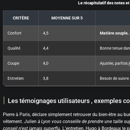
Le récapitulatif des notes e
CRITÈRE
MOYENNE SUR 5
Confort
4,5
Matière souple
,
Qualité
4,4
Bonne tenue dans
Coupe
4,0
Ajustée, parfois 
Entretien
3,8
Besoin de suivre
Les témoignages utilisateurs , exemples co
Pierre à Paris, déclare simplement retrouver du bien-être au bu
vêtement.
Julien à Lyon vous conseille de prendre une taille supé
conseil n’est jamais superflu.
L’entretien, Hugo à Bordeaux le pr