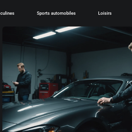
culines
Sports automobiles
Loisirs