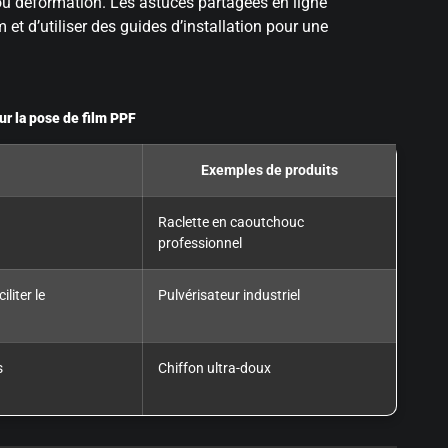
i ou déformation. Les astuces partagées en ligne
 et d’utiliser des guides d’installation pour une
our la pose de film PPF
Exemples de produits
Raclette en caoutchouc
professionnel
liter le
Pulvérisateur industriel
s
Chiffon ultra-doux