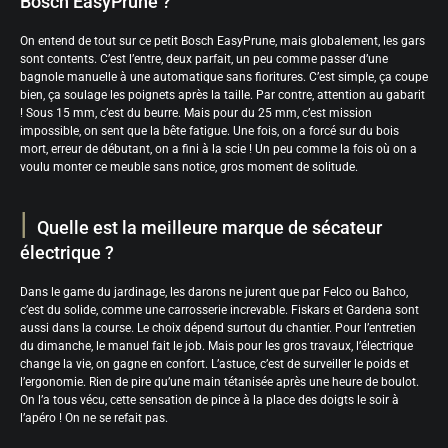
Bosch EasyPrune ?
On entend de tout sur ce petit Bosch EasyPrune, mais globalement, les gars
sont contents. C’est l’entre, deux parfait, un peu comme passer d’une
bagnole manuelle à une automatique sans fioritures. C’est simple, ça coupe
bien, ça soulage les poignets après la taille. Par contre, attention au gabarit
! Sous 15 mm, c’est du beurre. Mais pour du 25 mm, c’est mission
impossible, on sent que la bête fatigue. Une fois, on a forcé sur du bois
mort, erreur de débutant, on a fini à la scie ! Un peu comme la fois où on a
voulu monter ce meuble sans notice, gros moment de solitude.
Quelle est la meilleure marque de sécateur
électrique ?
Dans le game du jardinage, les darons ne jurent que par Felco ou Bahco,
c’est du solide, comme une carrosserie increvable. Fiskars et Gardena sont
aussi dans la course. Le choix dépend surtout du chantier. Pour l’entretien
du dimanche, le manuel fait le job. Mais pour les gros travaux, l’électrique
change la vie, on gagne en confort. L’astuce, c’est de surveiller le poids et
l’ergonomie. Rien de pire qu’une main tétanisée après une heure de boulot.
On l’a tous vécu, cette sensation de pince à la place des doigts le soir à
l’apéro ! On ne se refait pas.