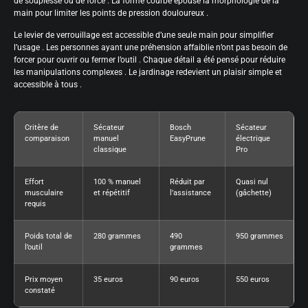
de souplesse ou de force . La forme courbe épouse la morphologie de la
main pour limiter les points de pression douloureux .
Le levier de verrouillage est accessible d’une seule main pour simplifier
l’usage . Les personnes ayant une préhension affaiblie n’ont pas besoin de
forcer pour ouvrir ou fermer l’outil . Chaque détail a été pensé pour réduire
les manipulations complexes . Le jardinage redevient un plaisir simple et
accessible à tous .
Critère de
Sécateur
Bosch
Sécateur
comparaison
manuel
EasyPrune
électrique
classique
Pro
Effort
100 % manuel
Réduit par
Quasi nul
musculaire
et répétitif
l’assistance
(gâchette)
requis
Poids total de
280 grammes
490
950 grammes
l’outil
grammes
Prix moyen
35 euros
90 euros
550 euros
constaté