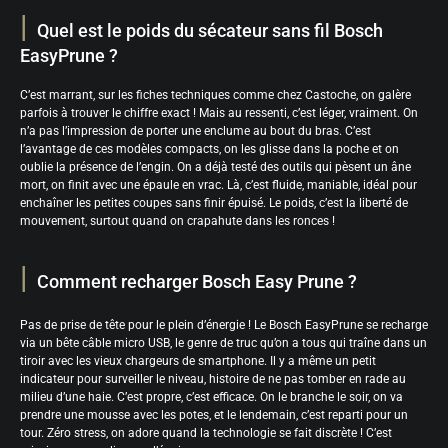
Quel est le poids du sécateur sans fil Bosch
EasyPrune ?
C’est marrant, sur les fiches techniques comme chez Castoche, on galère
parfois à trouver le chiffre exact ! Mais au ressenti, c’est léger, vraiment. On
n’a pas l’impression de porter une enclume au bout du bras. C’est
l’avantage de ces modèles compacts, on les glisse dans la poche et on
oublie la présence de l’engin. On a déjà testé des outils qui pèsent un âne
mort, on finit avec une épaule en vrac. Là, c’est fluide, maniable, idéal pour
enchaîner les petites coupes sans finir épuisé. Le poids, c’est la liberté de
mouvement, surtout quand on crapahute dans les ronces !
Comment recharger Bosch Easy Prune ?
Pas de prise de tête pour le plein d’énergie ! Le Bosch EasyPrune se recharge
via un bête câble micro USB, le genre de truc qu’on a tous qui traîne dans un
tiroir avec les vieux chargeurs de smartphone. Il y a même un petit
indicateur pour surveiller le niveau, histoire de ne pas tomber en rade au
milieu d’une haie. C’est propre, c’est efficace. On le branche le soir, on va
prendre une mousse avec les potes, et le lendemain, c’est reparti pour un
tour. Zéro stress, on adore quand la technologie se fait discrète ! C’est