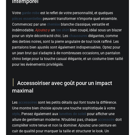
intemporel
Votre
garde-robe
est le reflet de votre personnalité, et quelques
pièces essentielles
peuvent transformer n’importe quel ensemble.
Commencez par une
chemise
blanche classique, versatile et
indémodable.
Ajoutez-y
un
tee shirt
bien coupé, idéal sous un blazer
pour un style décontracté chic. Les
chaussures
élégantes, comme
des derbies noires, sont la pierre angulaire de tout look raffiné. Les
pantalons bien ajustés sont également indispensables. Optez pour
un jean brut qui s’adapte à de nombreuses occasions, un pantalon
chino beige pour la touche casual élégante, et un costume bien taillé
pour les événements privilégiés.
Accessoiriser avec goût pour un impact
maximal
Les
accessoires
sont les petits détails qui font toute la différence.
Une montre bien choisie ajoute une touche sophistiquée à votre
style
. Pensez également aux
lunettes de soleil
pour afficher une
allure de gentleman moderne. N’oubliez pas, chaque
accessoire
doit
compléter votre tenue et non la dominer. Ajoutez une ceinture en
cuir de qualité pour marquer la taille et structurer le look. Un