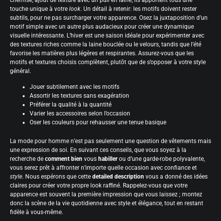
touche unique à votre
look
. Un détail à retenir: les motifs doivent rester
subtils, pour ne pas surcharger votre apparence. Osez la juxtaposition d’un
motif simple avec un autre plus audacieux pour créer une dynamique
visuelle intéressante. L’hiver est une saison idéale pour expérimenter avec
des textures riches comme la laine bouclée ou le velours, tandis que l’été
favorise les matières plus légères et respirantes. Assurez-vous que les
motifs et textures choisis complètent, plutôt que de s’opposer à votre style
général.
Jouer subtilement avec les motifs
Assortir les textures sans exagération
Préférer la qualité à la quantité
Varier les accessoires selon l’occasion
Oser les couleurs pour rehausser une tenue basique
La mode pour homme n’est pas seulement une question de vêtements mais
une expression de soi. En suivant ces conseils, que vous soyez à la
recherche de
comment bien
vous
habiller
ou d’une garde-robe polyvalente,
vous serez prêt à affronter n’importe quelle occasion avec confiance et
style
. Nous espérons que cette
detailed description
vous a donné des idées
claires pour créer votre propre look raffiné. Rappelez-vous que votre
apparence est souvent la première impression que vous laissez ; montez
donc la scène de la vie quotidienne avec style et élégance, tout en restant
fidèle à vous-même.