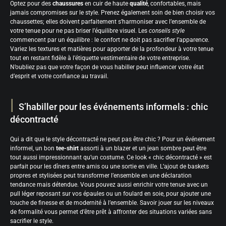
Optez pour des
chaussures
en cuir de haute
qualité
, confortables, mais
jamais compromises sur le style. Prenez également soin de bien choisir vos
chaussettes; elles doivent parfaitement s’harmoniser avec l’ensemble de
votre tenue pour ne pas briser l’équilibre visuel. Les
conseils style
commencent par un équilibre : le confort ne doit pas sacrifier l’apparence.
Variez les textures et matières pour apporter de la profondeur à votre tenue
tout en restant fidèle à l’étiquette vestimentaire de votre entreprise.
N’oubliez pas que votre façon de vous habiller peut influencer votre état
d’esprit et votre confiance au travail.
S’habiller pour les événements informels : chic
décontracté
Qui a dit que le style décontracté ne peut pas être chic ? Pour un événement
informel, un bon
tee-shirt
assorti à un blazer et un jean sombre peut être
tout aussi impressionnant qu’un costume. Ce look « chic décontracté » est
parfait pour les dîners entre amis ou une sortie en ville. L’ajout de baskets
propres et stylisées peut transformer l’ensemble en une déclaration
tendance mais détendue. Vous pouvez aussi enrichir votre tenue avec un
pull léger reposant sur vos épaules ou un foulard en soie, pour ajouter une
touche de finesse et de modernité à l’ensemble. Savoir jouer sur les niveaux
de formalité vous permet d’être prêt à affronter des situations variées sans
sacrifier le style.