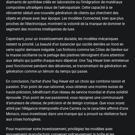
diamants de synthèse créés en laboratoire ou l’intégration de matériaux
composites ultralégers issus de l’aérospatiale. Cette capacité à se
réinventer séduit une nouvelle génération de clients qui cherchent des
objets en phase avec leur époque. Les modèles Connected, bien que plus
proches de l’électronique, montrent la volonté de la marque de dominer le
segment des montres intelligentes de luxe.
Cependant, pour un investissement durable, les modèles mécaniques
restent la priorité. La beauté d’un balancier qui oscille derrière un fond en
verre saphir demeure inégalée. Les finitions comme les Côtes de Genève sur
la masse oscillante ou le perlage des platines témoignent d’une attention
aux détails qui justifie chaque euro dépensé. Une Tag Heuer bien entretenue
peut fonctionner pendant des décennies, se transmettant de génération en
génération comme un témoin du temps qui passe.
En conclusion, l’achat d’une Tag Heuer est un choix qui combine raison et
passion. D’un point de vue rationnel, vous obtenez une montre suisse de
haute précision, bénéficiant d’un réseau de service mondial et d’une solidité
éprouvée. D’un point de vue passionné, vous rejoignez une communauté
d’amateurs de vitesse, de précision et de design iconique. Que vous soyez
attiré par l’élégance intemporelle d’une Carrera ou le caractère affirmé d’une
Monaco, vous investissez dans une marque qui a prouvé sa résilience face
aux crises horlogères.
Pour maximiser votre investissement, privilégiez les modèles avec
mouvements manufacture, conservez précieusement la boîte et les