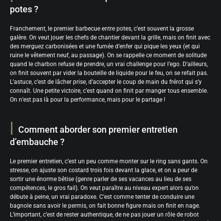
potes ?
Franchement, le premier barbecue entre potes, c’est souvent la grosse
galère. On veut jouer les chefs de chantier devant la grille, mais on finit avec
des merguez carbonisées et une fumée d’enfer qui pique les yeux (et qui
ruine le vêtement neuf, au passage). On se rappelle ce moment de solitude
quand le charbon refuse de prendre, un vrai challenge pour l’ego. D’ailleurs,
on finit souvent par vider la bouteille de liquide pour le feu, on se refait pas.
L’astuce, c’est de lâcher prise, d’accepter le coup de main du frérot qui s’y
connaît. Une petite victoire, c’est quand on finit par manger tous ensemble.
On n’est pas là pour la performance, mais pour le partage !
Comment aborder son premier entretien
d’embauche ?
Le premier entretien, c’est un peu comme monter sur le ring sans gants. On
stresse, on ajuste son costard trois fois devant la glace, et on a peur de
sortir une énorme bêtise (genre parler de ses vacances au lieu de ses
compétences, le gros fail). On veut paraître au niveau expert alors qu’on
débute à peine, un vrai paradoxe. C’est comme tenter de conduire une
bagnole sans avoir le permis, on fait bonne figure mais on finit en nage.
L’important, c’est de rester authentique, de ne pas jouer un rôle de robot