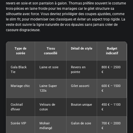
revers en soie et son pantalon à galon. Thomas préfère souvent le costume
trois-pièces en laine froide pour les mariages car le gilet structure sa
silhouette avec force. Vous devriez privilégier des coupes ajustées, comme
le slim fit, pour moderniser ces classiques et éviter un aspect trop rigide. La
veste doit suivre la ligne naturelle de vos épaules sans jamais créer de
cassure disgracieuse.
Type de
Tissu
Détail de style
Budget
soirée
conseillé
indicatif
Gala Black
Laine et soie
Revers en
800 € – 2500
Tie
pointe
€
Mariage chic
Laine Super
Gilet assorti
600 € – 1500
120s
€
Cocktail
Velours de
Bouton unique
450 € – 1100
d’hiver
coton
€
Soirée VIP
Mohair
Galon de soie
700 € – 2000
mélangé
€