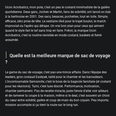
Ucon Acrobatics, mon pote, c’est un peu le costard minimaliste de la galère
quotidienne. Deux gars, Jochen et Martin, fans de sobriété, ont lancé ce club
à la berlinoise en 2001. Des sacs, besaces, pochettes, tout en toile. Simple,
efficace, zéro prise de tête. Le vestiaire rêvé pour le trajet boulot, le match
improvisé ou l’apéro qui dérape. Un vrai bon plan pour ceux qui aiment
quand le style fait le taf sans trop en faire. Frérot, la marque Ucon
Acrobatics, c’est la routine revisitée en mode costard, baskets et fierté
assumée.
Quelle est la meilleure marque de sac de voyage
?
Le game du sac de voyage, c’est pas une mince affaire. Dans l’équipe des
leaders, gros costaud Eastpak, taillé pour le chantier et les baroudeurs.
L’incontournable Samsonite, c’est le boss de la bagnole familiale (et costard
pour les réunions). Tumi, c’est luxe discret. Performance, motivation,
chantier permanent. Pas de recette miracle, juste l’envie d’aller voir ailleurs
et de ramener la coupe à la maison, même si le deal, c’est souvent un choix
du cœur entre solidité, galère et coup de main du bon copain. Peu importe,
mission accomplie si ça tient la route sur le long run.