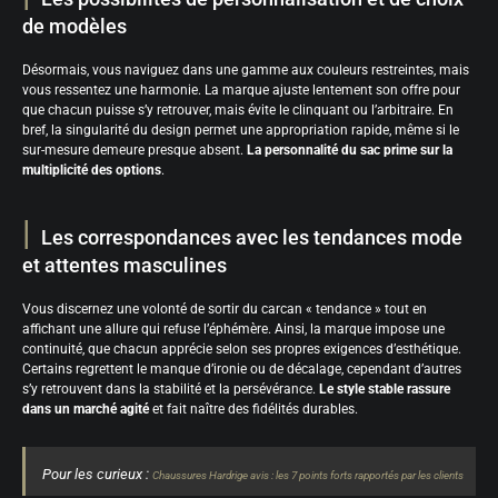
de modèles
Désormais, vous naviguez dans une gamme aux couleurs restreintes, mais
vous ressentez une harmonie. La marque ajuste lentement son offre pour
que chacun puisse s’y retrouver, mais évite le clinquant ou l’arbitraire. En
bref, la singularité du design permet une appropriation rapide, même si le
sur-mesure demeure presque absent.
La personnalité du sac prime sur la
multiplicité des options
.
Les correspondances avec les tendances mode
et attentes masculines
Vous discernez une volonté de sortir du carcan « tendance » tout en
affichant une allure qui refuse l’éphémère. Ainsi, la marque impose une
continuité, que chacun apprécie selon ses propres exigences d’esthétique.
Certains regrettent le manque d’ironie ou de décalage, cependant d’autres
s’y retrouvent dans la stabilité et la persévérance.
Le style stable rassure
dans un marché agité
et fait naître des fidélités durables.
Pour les curieux :
Chaussures Hardrige avis : les 7 points forts rapportés par les clients