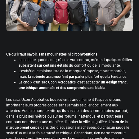
Ce qu’il faut savoir, sans moulinettes ni circonvolutions
La solidité quotidienne, c’est le vrai contrat, même si
quelques failles
subsistent sur certains détails
du confort ou de la modularité.
L’esthétique minimaliste de la marque s’impose, clivante parfois,
mais
la sobriété assumée finit par parler plus fort que la tendance
.
Le choix d’un sac Ucon Acrobatics, c’est accepter
un design franc,
une éthique annoncée et des compromis sans blabla
.
Les sacs Ucon Acrobatics bousculent tranquillement l’espace urbain,
imprimant leurs propres codes sans jamais se plier docilement aux
attentes. Vous remarquez vite qu’ils suscitent des commentaires partout,
dans le bruit des métros ou sur les forums inattendus, et partout, leurs
contours nourrissent une manière d’habiter la ville singulière.
L’aura de la
marque prend corps
dans des discussions inachevées, où chacun jauge le
style d’un œil à la fois amusé et critique. Cependant, rien ne se construit
sans la confrontation concrète, sans la main sur la sangle du sac, sans