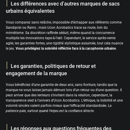
Les différences avec d’autres marques de sacs
urbains équivalentes
Vous comparez sans relâche, impossible d’échapper aux référents comme
Sandqvist ou Rains ; mais Ucon Acrobatics trace sa route, loin du
mimétisme. Sa discrétion raffinée séduit, même quand la concurrence
multiplie les innovations tape-à-l’œil. Cependant, le service après-vente
agile, les garanties fortes, une rigidité stylistique assumée, tout cela nuance
le jeu.
Vous privilégiez la sobriété réfléchie face à la cacophonie urbaine
.
Les garanties, politiques de retour et
engagement de la marque
Vous bénéficiez d’une garantie de deux ans, sans fioriture, tandis que la
marque ne vous laisse jamais démuni lors d’un retour ou d’une question. Il
peut arriver que des lenteurs s’invitent dans la relation, cependant, la
transparence sied à l’univers d’Ucon Acrobatics. L’éthique, la lisibilité et une
volonté sincère valent parfois mieux que l’efficacité standardisée.
La
patience paie, surtout quand l’enjeu est la confiance directe
.
Les réponses aux questions fréquentes des