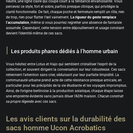
neutre, une ligne claire qui coupe court à la tendance envahissante. Vous
percevez ce style, fort et sobre, parfois presque clinique, qui privilégie la
clarté fonctionnelle. De fait, chaque poche et fermeture remplit un rôle, rien
de trop, rien pour flatter l’œil vainement.
La rigueur du geste remplace
l’accumulation
, même si vous pourriez regretter une absence de fantaisie
assumée. Cependant, cette tension entre dépouillement et usage constant
devient l’identité même de ces sacs.
Les produits phares dédiés à l’homme urbain
Vous hésitez entre Lotus et Hajo qui semblent cristalliser l’esprit de la
collection, et souvent dirigent la conversation sur leur robustesse. Ces sacs
retiennent l’attention sans crier, séduisant par leur parfaite limpidité. La
communauté urbaine prend acte de cette résistance presque amicale, en
particulier pour les précipités de la vie étudiante et les voyages impromptus.
Ainsi, de l’origine berlinoise à la production asiatique, chaque étape laisse
une empreinte évidente sans jamais diluer l’ADN maison.
Chacun construit
sa propre légende avec ces sacs
.
Les avis clients sur la durabilité des
sacs homme Ucon Acrobatics