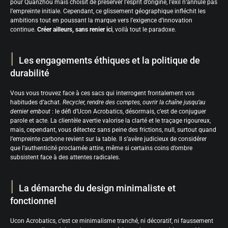
pour Quanzhou mais choisit de préserver l’esprit d’origine, l’exil n’annule pas
l’empreinte initiale. Cependant, ce glissement géographique infléchit les
ambitions tout en poussant la marque vers l’exigence d’innovation
continue.
Créer ailleurs, sans renier ici
, voilà tout le paradoxe.
Les engagements éthiques et la politique de
durabilité
Vous vous trouvez face à ces sacs qui interrogent frontalement vos
habitudes d’achat.
Recycler, rendre des comptes, ouvrir la chaîne jusqu’au
dernier embout
: le défi d’Ucon Acrobatics, désormais, c’est de conjuguer
parole et acte. La clientèle avertie valorise la clarté et le traçage rigoureux,
mais, cependant, vous détectez sans peine des frictions, null, surtout quand
l’empreinte carbone revient sur la table. Il s’avère judicieux de considérer
que l’authenticité proclamée attire, même si certains coins d’ombre
subsistent face à des attentes radicales.
La démarche du design minimaliste et
fonctionnel
Ucon Acrobatics, c’est ce minimalisme tranché, ni décoratif, ni faussement