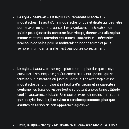
Le style «
chevalier
»
est le plus couramment associé aux
moustaches. Il s’agit d’une moustache longue et droite qui peut être
portée avec ou sans favoriser. Les avantages du
chevalier
sont
qu’elle peut
ajouter du caractère à un visage, donner une allure plus
mature et attirer l’attention des autres.
Toutefois, elle
nécessite
beaucoup de soins
pour la maintenir en bonne forme et peut
sembler intimidante si elle n’est pas portée correctement.
Le style «
bandit
»
est un style plus court et plus dur que le style
chevalier. Il se compose généralement d’un court pointu qui se
termine sur le menton ou juste au-dessus. Les avantages d’une
moustache bandit incluent
sa facilité d’entretien et sa capacité à
souligner les traits du visage t
out en ajoutant une certaine attitude
cool à l’apparence globale. Bien que ce type soit moins intimidant
que le style chevalier,
il convient à certaines personnes plus que
d’autres
en raison de son apparence agressive.
Enfin,
le style «
dandy
»
est similaire au
chevalier
, bien qu’elle soit