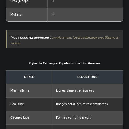
Bras (biceps)
3
Mollets
4
Vous pourriez apprécier :
Le style homme, l’art de se démarquer avec élégance et
audace
Styles de Tatouages Populaires chez les Hommes
STYLE
DESCRIPTION
Minimalisme
Lignes simples et épurées
Réalisme
Images détaillées et ressemblantes
Géométrique
Formes et motifs précis