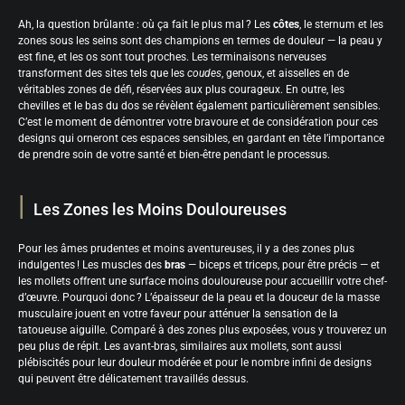
Ah, la question brûlante : où ça fait le plus mal ? Les
côtes
, le sternum et les
zones sous les seins sont des champions en termes de douleur — la peau y
est fine, et les os sont tout proches. Les terminaisons nerveuses
transforment des sites tels que les
coudes
, genoux, et aisselles en de
véritables zones de défi, réservées aux plus courageux. En outre, les
chevilles et le bas du dos se révèlent également particulièrement sensibles.
C’est le moment de démontrer votre bravoure et de considération pour ces
designs qui orneront ces espaces sensibles, en gardant en tête l’importance
de prendre soin de votre santé et bien-être pendant le processus.
Les Zones les Moins Douloureuses
Pour les âmes prudentes et moins aventureuses, il y a des zones plus
indulgentes ! Les muscles des
bras
— biceps et triceps, pour être précis — et
les mollets offrent une surface moins douloureuse pour accueillir votre chef-
d’œuvre. Pourquoi donc ? L’épaisseur de la peau et la douceur de la masse
musculaire jouent en votre faveur pour atténuer la sensation de la
tatoueuse aiguille. Comparé à des zones plus exposées, vous y trouverez un
peu plus de répit. Les avant-bras, similaires aux mollets, sont aussi
plébiscités pour leur douleur modérée et pour le nombre infini de designs
qui peuvent être délicatement travaillés dessus.