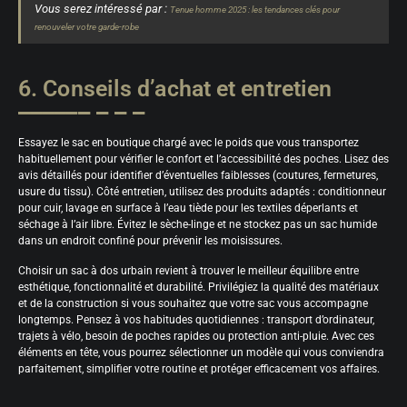
Vous serez intéressé par :
Tenue homme 2025 : les tendances clés pour
renouveler votre garde-robe
6. Conseils d’achat et entretien
Essayez le sac en boutique chargé avec le poids que vous transportez
habituellement pour vérifier le confort et l’accessibilité des poches. Lisez des
avis détaillés pour identifier d’éventuelles faiblesses (coutures, fermetures,
usure du tissu). Côté entretien, utilisez des produits adaptés : conditionneur
pour cuir, lavage en surface à l’eau tiède pour les textiles déperlants et
séchage à l’air libre. Évitez le sèche-linge et ne stockez pas un sac humide
dans un endroit confiné pour prévenir les moisissures.
Choisir un sac à dos urbain revient à trouver le meilleur équilibre entre
esthétique, fonctionnalité et durabilité. Privilégiez la qualité des matériaux
et de la construction si vous souhaitez que votre sac vous accompagne
longtemps. Pensez à vos habitudes quotidiennes : transport d’ordinateur,
trajets à vélo, besoin de poches rapides ou protection anti-pluie. Avec ces
éléments en tête, vous pourrez sélectionner un modèle qui vous conviendra
parfaitement, simplifier votre routine et protéger efficacement vos affaires.