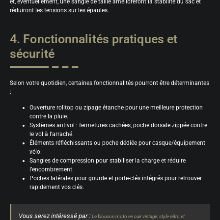
et, éventuellement, une sangle de taille amélioreront la stabilité du sac et
réduiront les tensions sur les épaules.
4. Fonctionnalités pratiques et
sécurité
Selon votre quotidien, certaines fonctionnalités pourront être déterminantes
:
Ouverture rolltop ou zipage étanche pour une meilleure protection
contre la pluie.
Systèmes antivol : fermetures cachées, poche dorsale zippée contre
le vol à l’arraché.
Éléments réfléchissants ou poche dédiée pour casque/équipement
vélo.
Sangles de compression pour stabiliser la charge et réduire
l’encombrement.
Poches latérales pour gourde et porte-clés intégrés pour retrouver
rapidement vos clés.
Vous serez intéressé par :
Le blouson moto en cuir vintage: style rétro et