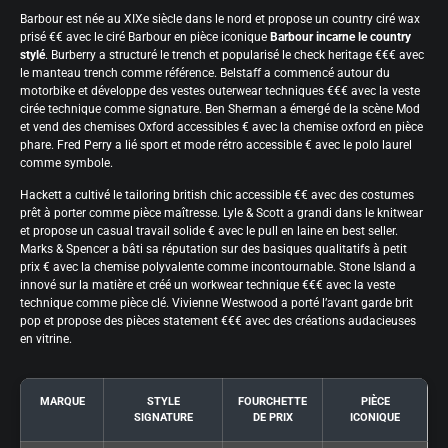
Barbour est née au XIXe siècle dans le nord et propose un country ciré wax
prisé €€ avec le ciré Barbour en pièce iconique
Barbour incarne le country
stylé
. Burberry a structuré le trench et popularisé le check heritage €€€ avec
le manteau trench comme référence. Belstaff a commencé autour du
motorbike et développe des vestes outerwear techniques €€€ avec la veste
cirée technique comme signature. Ben Sherman a émergé de la scène Mod
et vend des chemises Oxford accessibles € avec la chemise oxford en pièce
phare. Fred Perry a lié sport et mode rétro accessible € avec le polo laurel
comme symbole.
Hackett a cultivé le tailoring british chic accessible €€ avec des costumes
prêt à porter comme pièce maîtresse. Lyle & Scott a grandi dans le knitwear
et propose un casual travail solide € avec le pull en laine en best seller.
Marks & Spencer a bâti sa réputation sur des basiques qualitatifs à petit
prix € avec la chemise polyvalente comme incontournable. Stone Island a
innové sur la matière et créé un workwear technique €€€ avec la veste
technique comme pièce clé. Vivienne Westwood a porté l’avant garde brit
pop et propose des pièces statement €€€ avec des créations audacieuses
en vitrine.
MARQUE
STYLE
FOURCHETTE
PIÈCE
SIGNATURE
DE PRIX
ICONIQUE