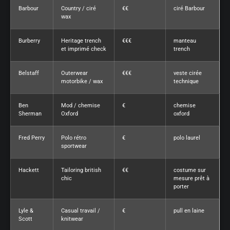
Barbour
Country / ciré
€€
ciré Barbour
wax
Burberry
Heritage trench
€€€
manteau
et imprimé check
trench
Belstaff
Outerwear
€€€
veste cirée
motorbike / wax
technique
Ben
Mod / chemise
€
chemise
Sherman
Oxford
oxford
Fred Perry
Polo rétro
€
polo laurel
sportwear
Hackett
Tailoring british
€€
costume sur
chic
mesure prêt à
porter
Lyle &
Casual travail /
€
pull en laine
Scott
knitwear