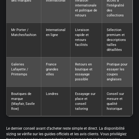
des marques
International
livraison
accès à
internationale
l’intégralité
et politique de
des
retours
collections
Mr Porter /
International
Livraison
Sélection
Matchesfashion
en ligne
rapide et
premium et
retours
descriptions
facilités
tailles
détaillées
Galeries
France
Retours en
Pratique pour
Lafayette /
grandes
boutique et
essayer les
Printemps
villes
essayage
coupes
possible
anglaises
Boutiques de
Londres
Essayage sur
Conseil sur
marque
place et
mesure et
(Mayfair, Savile
conseil
qualité
Row)
tailoring
historique
Le dernier conseil avant d’acheter reste simple et direct. La disponibilité
sizing se vérifie sur les guides officiels et les avis clients. Vous privilégiez